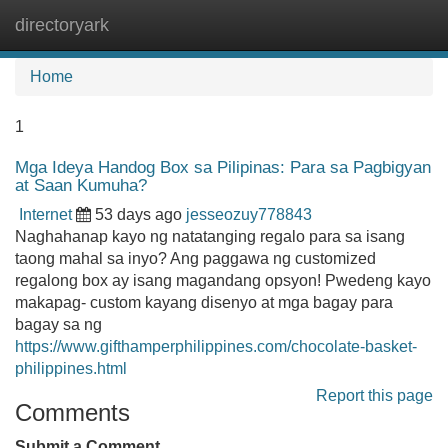
directoryark
Tog
navi
Home
1
Mga Ideya Handog Box sa Pilipinas: Para sa Pagbigyan
at Saan Kumuha?
Internet
53 days ago
jesseozuy778843
Naghahanap kayo ng natatanging regalo para sa isang
taong mahal sa inyo? Ang paggawa ng customized
regalong box ay isang magandang opsyon! Pwedeng kayo
makapag- custom kayang disenyo at mga bagay para
bagay sa ng
https://www.gifthamperphilippines.com/chocolate-basket-
philippines.html
Report this page
Comments
Submit a Comment