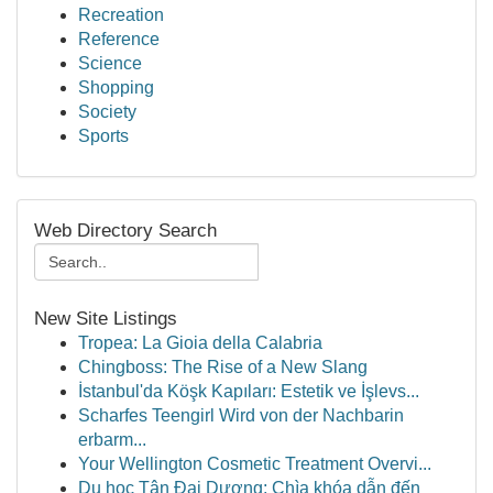
Recreation
Reference
Science
Shopping
Society
Sports
Web Directory Search
New Site Listings
Tropea: La Gioia della Calabria
Chingboss: The Rise of a New Slang
İstanbul'da Köşk Kapıları: Estetik ve İşlevs...
Scharfes Teengirl Wird von der Nachbarin
erbarm...
Your Wellington Cosmetic Treatment Overvi...
Du học Tân Đại Dương: Chìa khóa dẫn đến