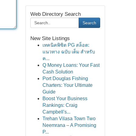
Web Directory Search
Search
New Site Listings
เทคนิคพิชิต PG สล็อต:
แนวทาง ฉบับ เต็ม สำหรับ
ค...
Q Money Loans: Your Fast
Cash Solution
Port Douglas Fishing
Charters: Your Ultimate
Guide
Boost Your Business
Rankings: Craig
Campbell's...
Trehan Vilasa Town Two
Neemrana – A Promising
P...