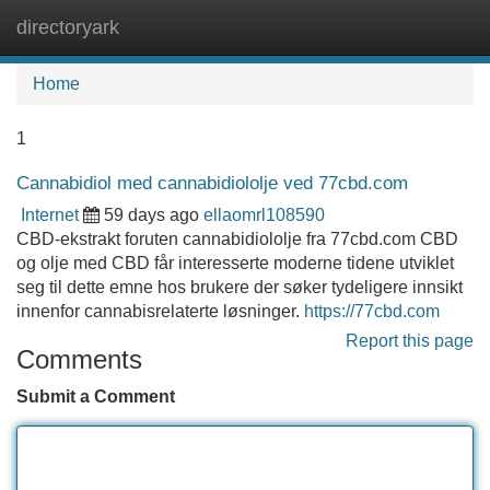
directoryark
Tog
navi
Home
1
Cannabidiol med cannabidiololje ved 77cbd.com
Internet
59 days ago
ellaomrl108590
CBD-ekstrakt foruten cannabidiololje fra 77cbd.com CBD
og olje med CBD får interesserte moderne tidene utviklet
seg til dette emne hos brukere der søker tydeligere innsikt
innenfor cannabisrelaterte løsninger.
https://77cbd.com
Report this page
Comments
Submit a Comment