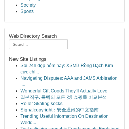
Society
Sports
Web Directory Search
New Site Listings
Soi 24h đẹp hôm nay: XSMB Rồng Bạch Kim
cực chí...
Navigating Disputes: AAA and JAMS Arbitration
i...
Wonderful Gift Goods They'll Actually Love
일본직구, 득템의 모든 것! 쇼핑몰 비교분석
Roller Skating socks
Signalcopyright：安全通讯的中文指南
Trending Useful Information On Destination
Wedd...
Test salivaire cannabis Fundamentals Explained