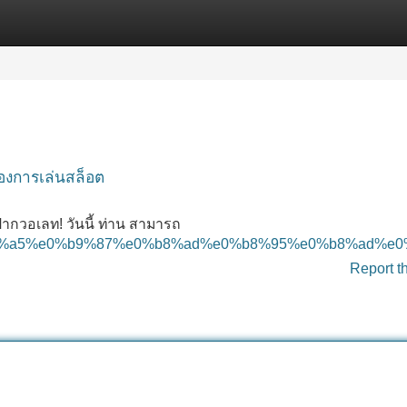
Categories
Register
Login
องการเล่นสล็อต
ตฝากวอเลท! วันนี้ ท่าน สามารถ
%e0%b8%a5%e0%b9%87%e0%b8%ad%e0%b8%95%e0%b8%ad
Report t