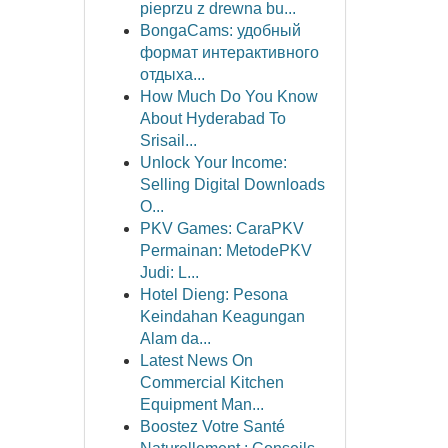
pieprzu z drewna bu...
BongaCams: удобный
формат интерактивного
отдыха...
How Much Do You Know
About Hyderabad To
Srisail...
Unlock Your Income:
Selling Digital Downloads
O...
PKV Games: CaraPKV
Permainan: MetodePKV
Judi: L...
Hotel Dieng: Pesona
Keindahan Keagungan
Alam da...
Latest News On
Commercial Kitchen
Equipment Man...
Boostez Votre Santé