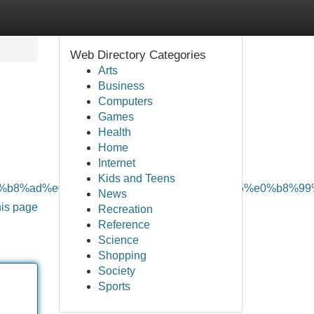
Web Directory Categories
Arts
Business
Computers
Games
Health
Home
Internet
Kids and Teens
%e0%b8%ad%e0%b8%99%e0%b9%84%e0%b8%a5%e0%b8%99
News
his page
Recreation
Reference
Science
Shopping
Society
Sports