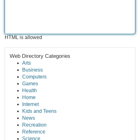
HTML is allowed
Web Directory Categories
Arts
Business
Computers
Games
Health
Home
Internet
Kids and Teens
News
Recreation
Reference
Science