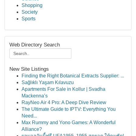
Shopping
Society
Sports
Web Directory Search
New Site Listings
Finding the Right Botanical Extracts Supplier: ...
Sağlıklı Yaşam Kılavuzu
Apartments For Sale in Kollur | Svadha
Mackenna’s
RayNeo Air 4 Pro: A Deep Dive Review
The Ultimate Guide to IPTV: Everything You
Need...
Max Rummy and Yono Games: A Wonderful
Alliance?
ผลบอลวันนี้ฟรี UFA1955, 1955 สุดยอด ให้คมชัด!