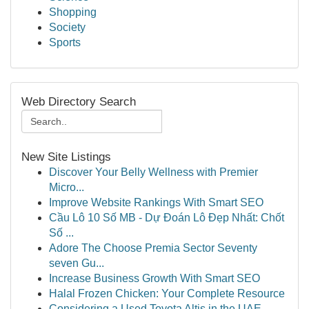
Shopping
Society
Sports
Web Directory Search
New Site Listings
Discover Your Belly Wellness with Premier
Micro...
Improve Website Rankings With Smart SEO
Cầu Lô 10 Số MB - Dự Đoán Lô Đẹp Nhất: Chốt
Số ...
Adore The Choose Premia Sector Seventy
seven Gu...
Increase Business Growth With Smart SEO
Halal Frozen Chicken: Your Complete Resource
Considering a Used Toyota Altis in the UAE