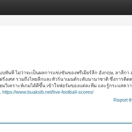
Categories
Register
Login
บทันที ไม่ว่าจะเป็นผลการแข่งขันของพรีเมียร์ลีก อังกฤษ, ลาลีกา 
อิง ฝรั่งเศส รวมถึงไทยลีกและทัวร์นาเมนต์ระดับนานาชาติ ซึ่งการติ
มวิเคราะห์เกมได้ดีขึ้น เข้าใจฟอร์มของแต่ละทีม และรู้กระแสคว
..
https://www.buaksib.net/live-football-scores/
Report t