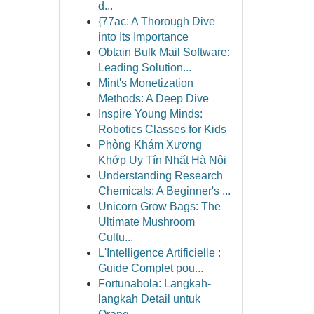
d...
{77ac: A Thorough Dive
into Its Importance
Obtain Bulk Mail Software:
Leading Solution...
Mint's Monetization
Methods: A Deep Dive
Inspire Young Minds:
Robotics Classes for Kids
Phòng Khám Xương
Khớp Uy Tín Nhất Hà Nội
Understanding Research
Chemicals: A Beginner's ...
Unicorn Grow Bags: The
Ultimate Mushroom
Cultu...
L'Intelligence Artificielle :
Guide Complet pou...
Fortunabola: Langkah-
langkah Detail untuk