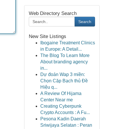
Web Directory Search
Search
New Site Listings
Ibogaine Treatment Clinics
in Europe: A Detail...
The Blog To Learn More
About branding agency
in...
Dự đoán Wap 3 miền:
Chọn Cặp Bạch thủ Đề
Hiệu q...
A Review Of Hijama
Center Near me
Creating Cyberpunk
Crypto Accounts : A Fu...
Pesona Kadin Daerah
Sriwijaya Selatan : Peran