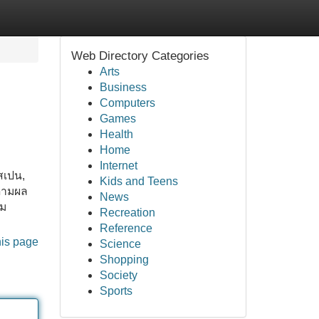
Web Directory Categories
Arts
Business
Computers
Games
Health
Home
Internet
สเปน,
Kids and Teens
ดตามผล
News
าม
Recreation
Reference
his page
Science
Shopping
Society
Sports