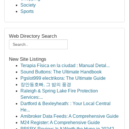
Society
Sports
Web Directory Search
New Site Listings
Terapia Física en la ciudad : Manual Detal...
Sound Buttons: The Ultimate Handbook
Pgslot999 electrikora: The Ultimate Guide
장안동호빠, 그 밤의 풍경
Raleigh & Spring Lake Fire Protection
Services:...
Dartford & Bexleyheath: : Your Local Central
He...
Amibroker Data Feeds: A Comprehensive Guide
M24 Register: A Comprehensive Guide
PPSPY Review: Is It Worth the Hype in 2024?