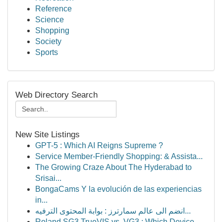
Reference
Science
Shopping
Society
Sports
Web Directory Search
New Site Listings
GPT-5 : Which AI Reigns Supreme ?
Service Member-Friendly Shopping: & Assista...
The Growing Craze About The Hyderabad to
Srisai...
BongaCams Y la evolución de las experiencias
in...
انضم الى عالم سمارترز : بوابة المحتوى الترفيه...
Roland SG3 TrueVIS vs. VG3 : Which Device