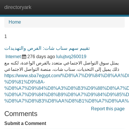
directoryark
Tog
navi
Home
1
تقييم سهم سناب شات: الفرص والتهديدات
Internet
276 days ago
lulujtvq260019
يمثل سوق التواصل الاجتماعي متعدد بالفرص الواعدة، لكنه مع
ذلك يميل إلى التحديات. سناب شات، منصة التواصل الاجتماعي
https://www.sba7egypt.com/%D8%A7%D9%84%D8%A
%D9%81%D9%8A-
%D8%A7%D9%84%D8%A3%D8%B3%D9%88%D8%A7%D
%D8%A7%D9%84%D8%B9%D8%A7%D9%84%D9%85%D
%D8%A7%D8%B3%D8%AA%D8%B1%D8%A7%D8%AA%
Report this page
Comments
Submit a Comment