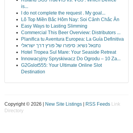
is...
I do not complete the request . My goal...
Lô Top Miền Bắc Hôm Nay: Soi Cảnh Chắc Ăn
Easy Ways to Lasting Slimming
Commercial This Beer Overview: Distributors ...
Planifica tu Aventura Europea: La Guía Definitiva
נתנאל נשיא: סיפורו של פורץ דרך ישראלי
Hotel Tropea Sul Mare: Your Seaside Retreat
Innowacyjny Spryskiwacz Do Ogrodu – 10 Za...
G2Gslot555: Your Ultimate Online Slot
Destination
Copyright © 2026 |
New Site Listings
|
RSS Feeds
Link
Directory