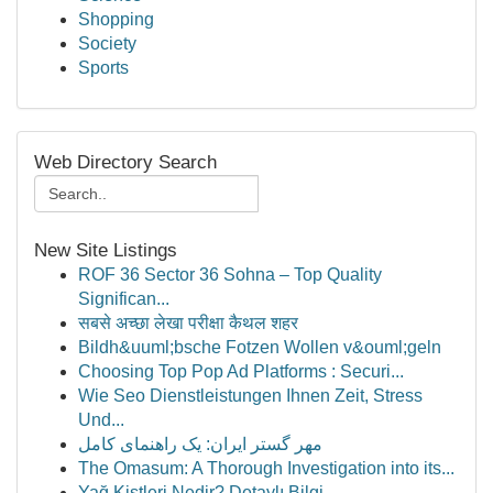
Shopping
Society
Sports
Web Directory Search
New Site Listings
ROF 36 Sector 36 Sohna – Top Quality
Significan...
सबसे अच्छा लेखा परीक्षा कैथल शहर
Bildh&uuml;bsche Fotzen Wollen v&ouml;geln
Choosing Top Pop Ad Platforms : Securi...
Wie Seo Dienstleistungen Ihnen Zeit, Stress
Und...
مهر گستر ایران: یک راهنمای کامل
The Omasum: A Thorough Investigation into its...
Yağ Kistleri Nedir? Detaylı Bilgi