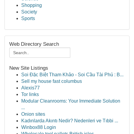
Shopping
Society
Sports
Web Directory Search
New Site Listings
Soi Đặc Biệt Tham Khảo - Soi Cầu Tài Phú : B...
Sell my house fast columbus
Alexis77
Tor links
Modular Cleanrooms: Your Immediate Solution
...
Onion sites
Kadınlarda Akıntı Nedir? Nedenleri ve Tıbbi ...
Winbox88 Login
Wholesale tool pallets British isles