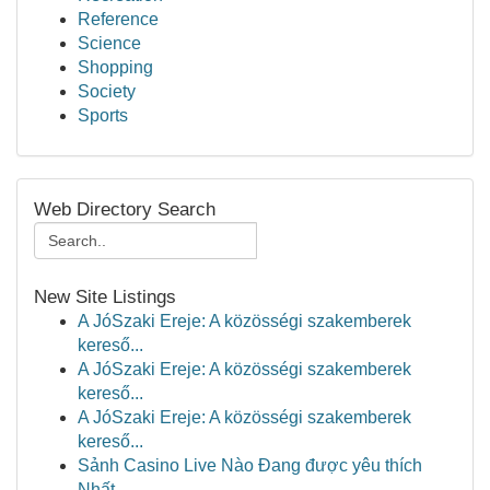
Reference
Science
Shopping
Society
Sports
Web Directory Search
New Site Listings
A JóSzaki Ereje: A közösségi szakemberek
kereső...
A JóSzaki Ereje: A közösségi szakemberek
kereső...
A JóSzaki Ereje: A közösségi szakemberek
kereső...
Sảnh Casino Live Nào Đang được yêu thích
Nhất...