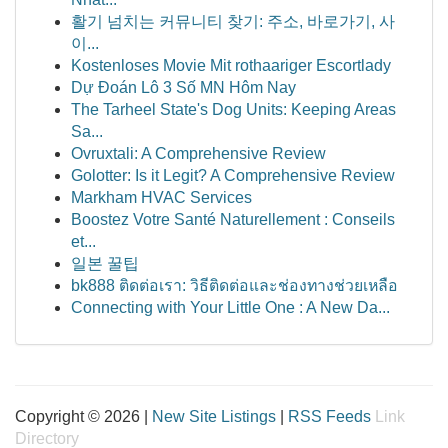
활기 넘치는 커뮤니티 찾기: 주소, 바로가기, 사
이...
Kostenloses Movie Mit rothaariger Escortlady
Dự Đoán Lô 3 Số MN Hôm Nay
The Tarheel State's Dog Units: Keeping Areas
Sa...
Ovruxtali: A Comprehensive Review
Golotter: Is it Legit? A Comprehensive Review
Markham HVAC Services
Boostez Votre Santé Naturellement : Conseils
et...
일본 꿀팁
bk888 ติดต่อเรา: วิธีติดต่อและช่องทางช่วยเหลือ
Connecting with Your Little One : A New Da...
Copyright © 2026 |
New Site Listings
|
RSS Feeds
Link
Directory