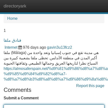
directoryark
Tog
navi
Home
1
فنادق ملقا
Internet
976 days ago
gavin3u13fcz2
ملقا (Málaga) هي مدينة تقع في جنوب إسبانيا وتعد واحدة من
أكبر المدن في منطقة الأندلس. تحظى ملقا بشعبية كبيرة بين
السياح نظرا لتاريخها العريق وجمالها الطبيعي وثقافتها الحيوية
https://almosaferspain.net/%d9%81%d9%86%d8%a7%d8%
%d9%85%d9%84%d9%82%d8%a7-
%d8%a7%d8%b3%d8%a8%d8%a7%d9%86%d9%8a%d8%a
Report this page
Comments
Submit a Comment